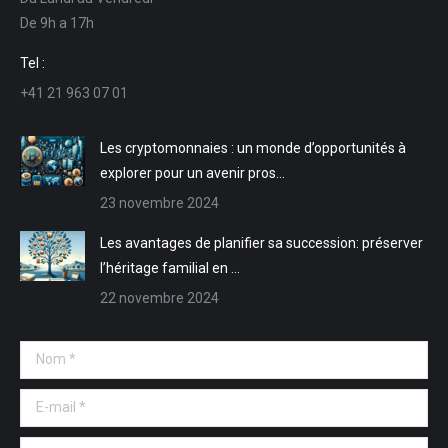
s'ouvre
s'ouvre
mail
Web
De 9h a 17h
dans
dans
s'ouvre
s'ouvre
une
une
dans
dans
Tel :
nouvelle
nouvelle
une
une
+41 21 963 07 01
fenêtre
fenêtre
nouvelle
nouvelle
fenêtre
fenêtre
Les cryptomonnaies : un monde d’opportunités à
explorer pour un avenir pros…
23 novembre 2024
Les avantages de planifier sa succession: préserver
l’héritage familial en …
22 novembre 2024
Nom *
E-mail *