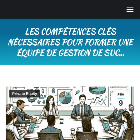
LES COMPÉTENCES CLÉS
NÉCESSAIRES POUR FORMER UNE
ÉQUIPE DE GESTION DE SUC…
Vous êtes ici :
Private Equity
FÉV
9