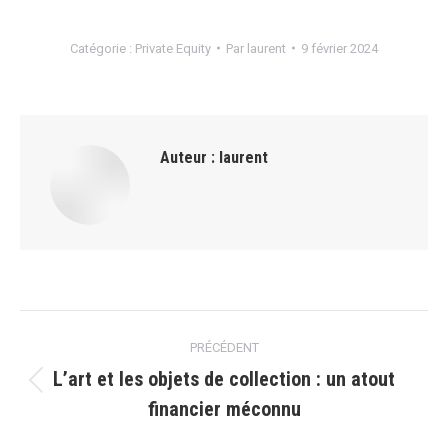
Catégorie :
Private Equity
Par
laurent
9 février 2024
Auteur :
laurent
Navigation
PRÉCÉDENT
article
L’art et les objets de collection : un atout
Article
financier méconnu
précédent
: