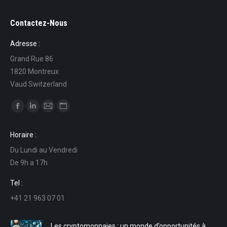
Contactez-Nous
Adresse :
Grand Rue 86
1820 Montreux
Vaud Switzerland
Trouvez nous sur :
La
La
La
La
page
page
page
page
Horaire :
Facebook
LinkedIn
E-
Site
Du Lundi au Vendredi
s'ouvre
s'ouvre
mail
Web
De 9h a 17h
dans
dans
s'ouvre
s'ouvre
une
une
dans
dans
Tel :
nouvelle
nouvelle
une
une
+41 21 963 07 01
fenêtre
fenêtre
nouvelle
nouvelle
fenêtre
fenêtre
Les cryptomonnaies : un monde d’opportunités à