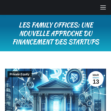
LES FAMILY OFFICES: UNE
NOUVELLE APPROCHE DU
FINANCEMENT DES STARTUPS
Vous êtes ici :
Private Equity
MAR
13