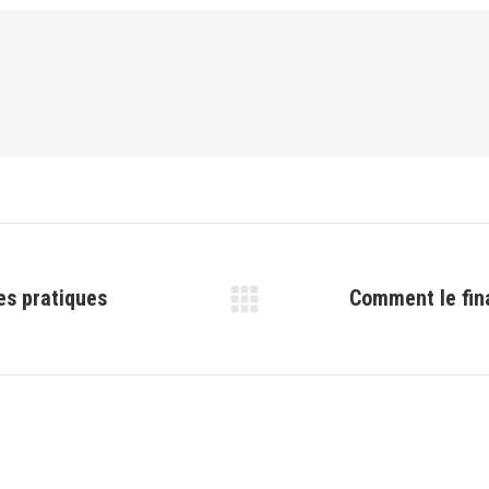
es pratiques
Comment le fina
Article
suivant
: