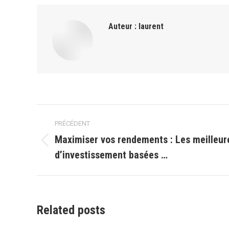
Auteur :
laurent
Navigation
PRÉCÉDENT
article
Maximiser vos rendements : Les meilleur
Article
d’investissement basées …
précédent
:
Related posts