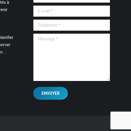
tés à
E-mail *
venir
Téléphone *
Message *
lanifier
server
en …
ENVOYER