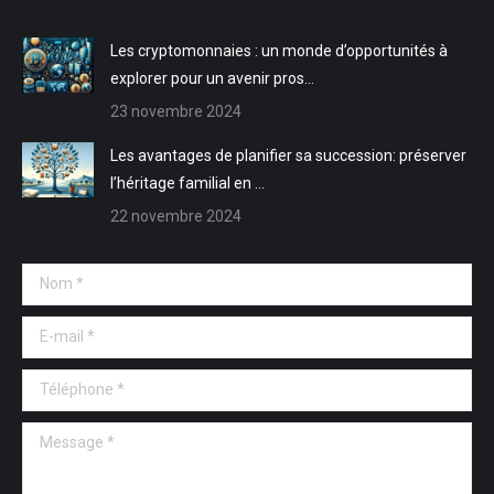
fenêtre
fenêtre
nouvelle
nouvelle
fenêtre
fenêtre
Les cryptomonnaies : un monde d’opportunités à
explorer pour un avenir pros…
23 novembre 2024
Les avantages de planifier sa succession: préserver
l’héritage familial en …
22 novembre 2024
Nom *
E-mail *
Téléphone *
Message *