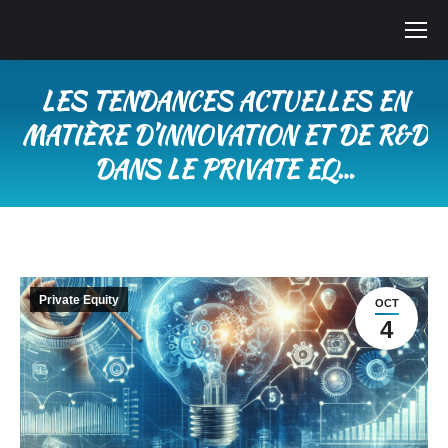
LES TENDANCES ACTUELLES EN
MATIÈRE D’INNOVATION ET DE R&D
DANS LE PRIVATE EQ…
Vous êtes ici :
Private Equity
OCT
4