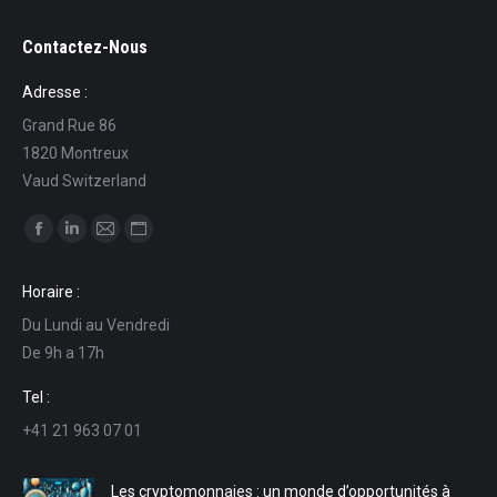
Contactez-Nous
Adresse :
Grand Rue 86
1820 Montreux
Vaud Switzerland
Trouvez nous sur :
La
La
La
La
page
page
page
page
Horaire :
Facebook
LinkedIn
E-
Site
Du Lundi au Vendredi
s'ouvre
s'ouvre
mail
Web
De 9h a 17h
dans
dans
s'ouvre
s'ouvre
une
une
dans
dans
Tel :
nouvelle
nouvelle
une
une
+41 21 963 07 01
fenêtre
fenêtre
nouvelle
nouvelle
fenêtre
fenêtre
Les cryptomonnaies : un monde d’opportunités à