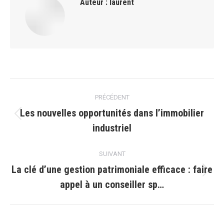
Auteur :
laurent
Navigation
PRÉCÉDENT
article
Les nouvelles opportunités dans lʼimmobilier
Article
industriel
précédent
:
SUIVANT
La clé d’une gestion patrimoniale efficace : faire
Article
appel à un conseiller sp…
suivant
: