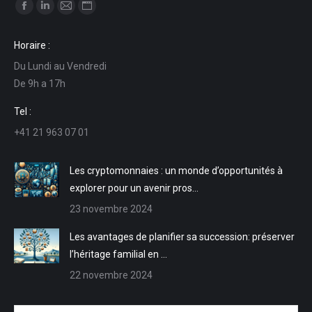
Trouvez nous sur :
La
La
La
La
page
page
page
page
Horaire :
Facebook
LinkedIn
E-
Site
Du Lundi au Vendredi
s'ouvre
s'ouvre
mail
Web
De 9h a 17h
dans
dans
s'ouvre
s'ouvre
une
une
dans
dans
Tel :
nouvelle
nouvelle
une
une
+41 21 963 07 01
fenêtre
fenêtre
nouvelle
nouvelle
fenêtre
fenêtre
Les cryptomonnaies : un monde d’opportunités à
explorer pour un avenir pros…
23 novembre 2024
Les avantages de planifier sa succession: préserver
l’héritage familial en …
22 novembre 2024