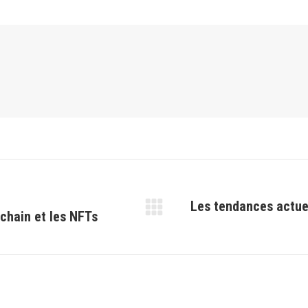
Les tendances actuel
kchain et les NFTs
Article
suivant
: