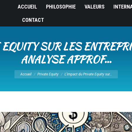
ACCUEIL
PHILOSOPHIE
VALEURS
INTERN
CONTACT
E EQUITY SUR LES ENTREPRI
ANALYSE APPROF…
Vous êtes ici :
Accueil
Private Equity
L’impact du Private Equity sur…