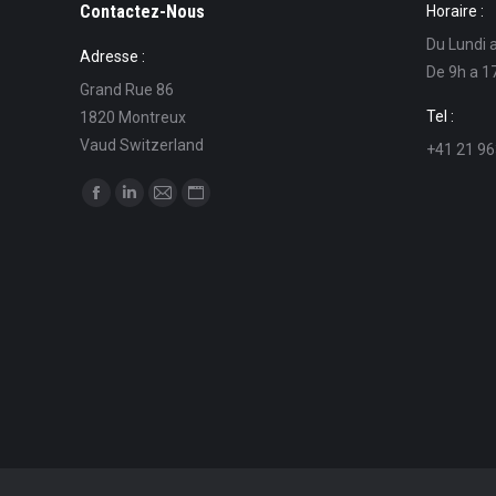
Contactez-Nous
Horaire :
Du Lundi 
Adresse :
De 9h a 1
Grand Rue 86
Tel :
1820 Montreux
Vaud Switzerland
+41 21 96
Trouvez nous sur :
La
La
La
La
page
page
page
page
Facebook
LinkedIn
E-
Site
s'ouvre
s'ouvre
mail
Web
dans
dans
s'ouvre
s'ouvre
une
une
dans
dans
nouvelle
nouvelle
une
une
fenêtre
fenêtre
nouvelle
nouvelle
fenêtre
fenêtre