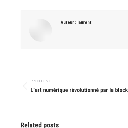
Auteur :
laurent
Navigation
PRÉCÉDENT
article
L’art numérique révolutionné par la bloc
Article
précédent
:
Related posts