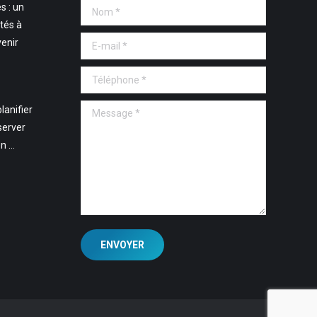
s : un
Nom *
tés à
E-mail *
venir
Téléphone *
Message *
lanifier
server
en …
ENVOYER