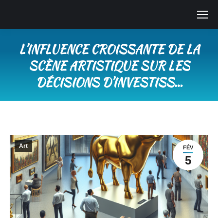
L’INFLUENCE CROISSANTE DE LA
SCÈNE ARTISTIQUE SUR LES
DÉCISIONS D’INVESTISS…
Vous êtes ici :
Art
FÉV
5