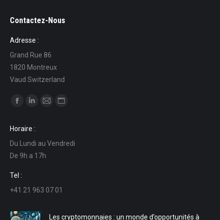
Contactez-Nous
Adresse :
Grand Rue 86
1820 Montreux
Vaud Switzerland
Trouvez nous sur :
La
La
La
La
page
page
page
page
Horaire :
Facebook
LinkedIn
E-
Site
Du Lundi au Vendredi
s'ouvre
s'ouvre
mail
Web
De 9h a 17h
dans
dans
s'ouvre
s'ouvre
une
une
dans
dans
Tel :
nouvelle
nouvelle
une
une
+41 21 963 07 01
fenêtre
fenêtre
nouvelle
nouvelle
fenêtre
fenêtre
Les cryptomonnaies : un monde d’opportunités à