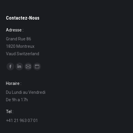
Contactez-Nous
Adresse :
Grand Rue 86
1820 Montreux
Vaud Switzerland
Trouvez nous sur :
La
La
La
La
page
page
page
page
Horaire :
Facebook
LinkedIn
E-
Site
Du Lundi au Vendredi
s'ouvre
s'ouvre
mail
Web
De 9h a 17h
dans
dans
s'ouvre
s'ouvre
une
une
dans
dans
Tel :
nouvelle
nouvelle
une
une
+41 21 963 07 01
fenêtre
fenêtre
nouvelle
nouvelle
fenêtre
fenêtre