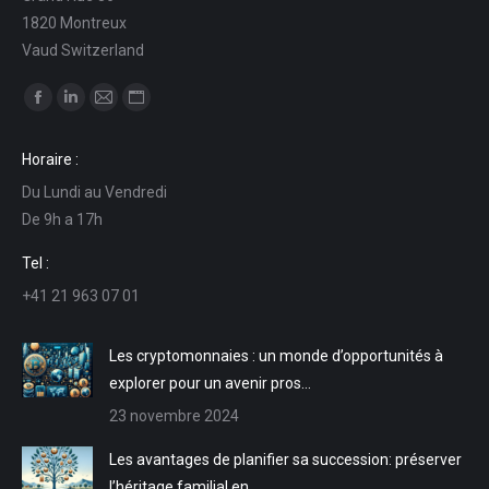
1820 Montreux
Vaud Switzerland
Trouvez nous sur :
La
La
La
La
page
page
page
page
Horaire :
Facebook
LinkedIn
E-
Site
Du Lundi au Vendredi
s'ouvre
s'ouvre
mail
Web
De 9h a 17h
dans
dans
s'ouvre
s'ouvre
une
une
dans
dans
Tel :
nouvelle
nouvelle
une
une
+41 21 963 07 01
fenêtre
fenêtre
nouvelle
nouvelle
fenêtre
fenêtre
Les cryptomonnaies : un monde d’opportunités à
explorer pour un avenir pros…
23 novembre 2024
Les avantages de planifier sa succession: préserver
l’héritage familial en …