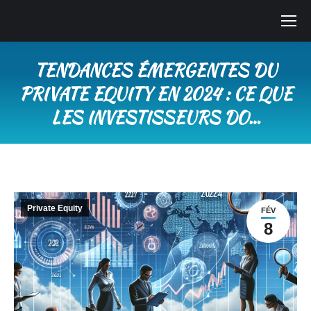
TENDANCES ÉMERGENTES DU
PRIVATE EQUITY EN 2024 : CE QUE
LES INVESTISSEURS DO…
Vous êtes ici :
Private Equity
FÉV
8