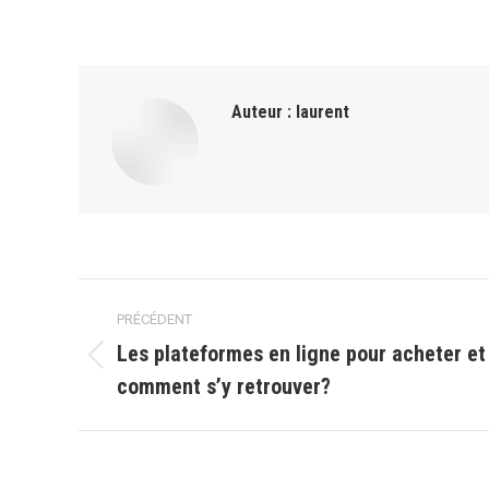
Auteur :
laurent
Navigation
PRÉCÉDENT
article
Les plateformes en ligne pour acheter et 
Article
comment s’y retrouver?
précédent
: