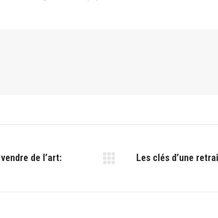
vendre de l’art:
Les clés d’une retra
Article
suivant
: