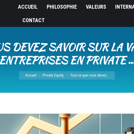
ACCUEIL
PHILOSOPHIE
VALEURS
INTERN
CONTACT
US DEVEZ SAVOIR SUR LA V
ENTREPRISES EN PRIVATE 
Vous êtes ici :
Accueil
Private Equity
Tout ce que vous devez…