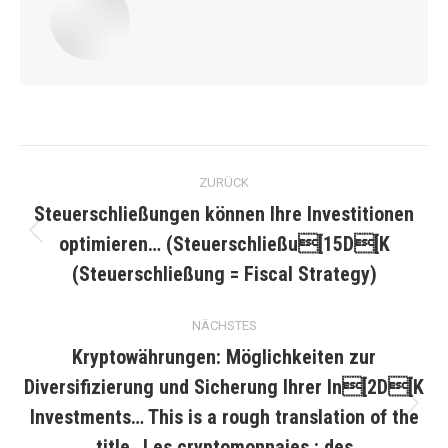
Kommentarnavigation
ZURÜCK
Steuerschließungen können Ihre Investitionen
optimieren… (Steuerschließu[15D[K
Vorheriger
Beitrag:
(Steuerschließung = Fiscal Strategy)
NÄCHSTES
Kryptowährungen: Möglichkeiten zur
Diversifizierung und Sicherung Ihrer In[2D[K
Investments… This is a rough translation of the
Nächster
Beitrag:
title „Les cryptomonnaies : des