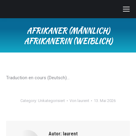
AFRIKANER (MÄNNLICH)
AFRIKANERIN (WEIBLICH)
Sie befinden sich hier:
Traduction en cours (Deutsch)…
Category:
Unkategorisiert
Von
laurent
13. Mai 2026
Autor:
laurent