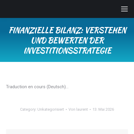
FINANZIELLE BILANZ: VERSTEHEN
UND BEWERTEN DER
INVESTITIONSSTRATEGIE
Sie befinden sich hier:
Traduction en cours (Deutsch)…
Category:
Unkategorisiert
Von
laurent
13. Mai 2026