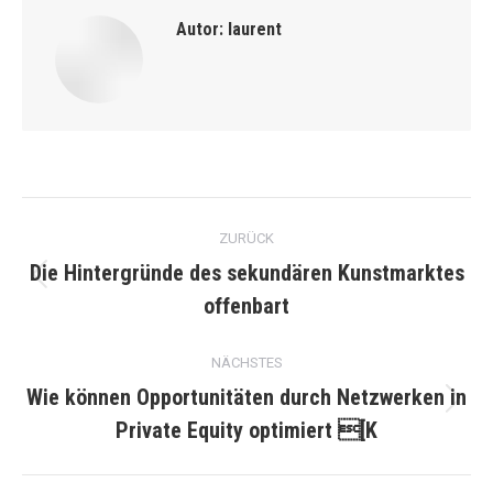
Autor:
laurent
Kommentarnavigation
ZURÜCK
Die Hintergründe des sekundären Kunstmarktes
Vorheriger
offenbart
Beitrag:
NÄCHSTES
Wie können Opportunitäten durch Netzwerken in
Nächster
Private Equity optimiert [K
Beitrag: