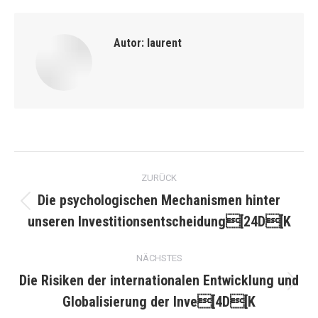
Autor:
laurent
Kommentarnavigation
ZURÜCK
Die psychologischen Mechanismen hinter
Vorheriger
unseren Investitionsentscheidung[24D[K
Beitrag:
NÄCHSTES
Die Risiken der internationalen Entwicklung und
Nächster
Globalisierung der Inve[4D[K
Beitrag: