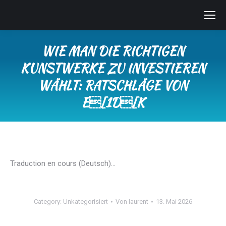
WIE MAN DIE RICHTIGEN
KUNSTWERKE ZU INVESTIEREN
WÄHLT: RATSCHLÄGE VON
E[1D[K
Sie befinden sich hier:
Traduction en cours (Deutsch)…
Category:
Unkategorisiert
Von
laurent
13. Mai 2026