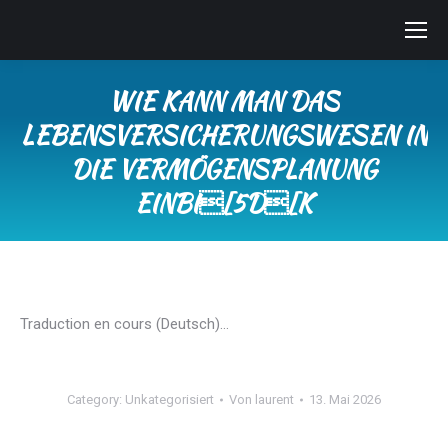
WIE KANN MAN DAS
LEBENSVERSICHERUNGSWESEN IN
DIE VERMÖGENSPLANUNG
EINBI[5D[K
Sie befinden sich hier:
Traduction en cours (Deutsch)…
Category:
Unkategorisiert
Von
laurent
13. Mai 2026