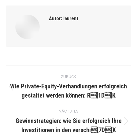
Autor:
laurent
Kommentarnavigation
ZURÜCK
Wie Private-Equity-Verhandlungen erfolgreich
Vorheriger
gestaltet werden können: R[1D[K
Beitrag:
NÄCHSTES
Gewinnstrategien: wie Sie erfolgreich Ihre
Nächster
Investitionen in den verschi[7D[K
Beitrag: