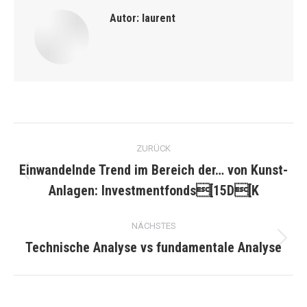
Autor:
laurent
Kommentarnavigation
ZURÜCK
Einwandelnde Trend im Bereich der… von Kunst-
Vorheriger
Anlagen: Investmentfonds[15D[K
Beitrag:
NÄCHSTES
Technische Analyse vs fundamentale Analyse
Nächster
Beitrag: