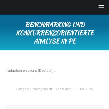
BENCHMARKING UND
KONKURRENZORIENTIERTE
ANALYSE IN PE
Sie befinden sich hier:
Traduction en cours (Deutsch)…
Category:
Unkategorisiert
Von
laurent
13. Mai 2026