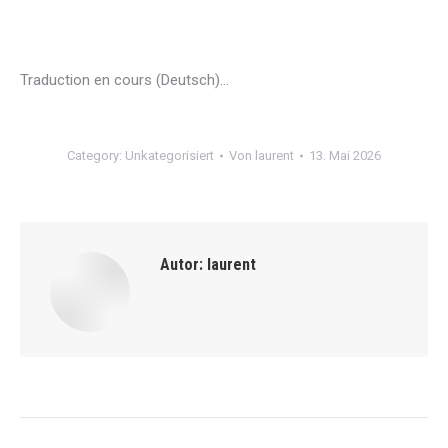
Traduction en cours (Deutsch)…
Category:
Unkategorisiert
Von
laurent
13. Mai 2026
Autor:
laurent
Kommentarnavigation