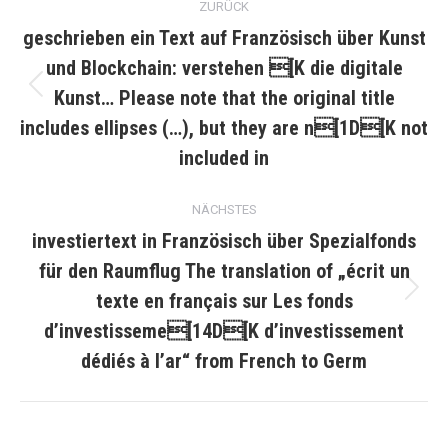
ZURÜCK
geschrieben ein Text auf Französisch über Kunst
und Blockchain: verstehen [K die digitale
Kunst… Please note that the original title
Vorheriger
Beitrag:
includes ellipses (…), but they are n[1D[K not
included in
NÄCHSTES
investiertext in Französisch über Spezialfonds
für den Raumflug The translation of „écrit un
texte en français sur Les fonds
Nächster
Beitrag:
dʼinvestisseme[14D[K dʼinvestissement
dédiés à l’ar“ from French to Germ