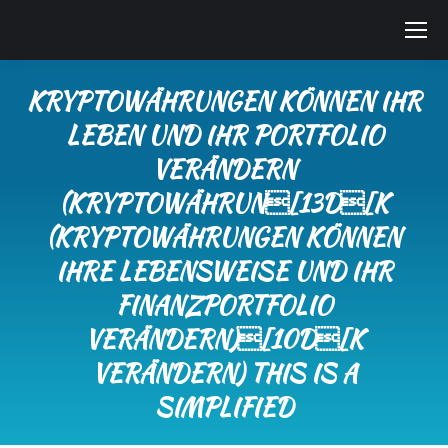
KRYPTOWÄHRUNGEN KÖNNEN IHR
LEBEN UND IHR PORTFOLIO
VERÄNDERN
(KRYPTOWÄHRUN[13D[K
(KRYPTOWÄHRUNGEN KÖNNEN
IHRE LEBENSWEISE UND IHR
FINANZPORTFOLIO
VERÄNDERN)[10D[K
VERÄNDERN) THIS IS A
SIMPLIFIED
Sie befinden sich hier: