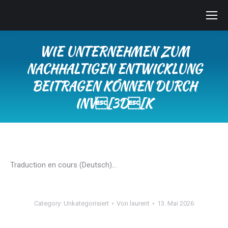
WIE UNTERNEHMEN ZUM
NACHHALTIGEN ENTWICKLUNG
BEITRAGEN KÖNNEN DURCH
INV[3D[K
Sie befinden sich hier:
Traduction en cours (Deutsch)…
Category:
Unkategorisiert
Von
laurent
13. Mai 2026