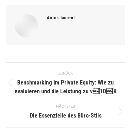
Autor:
laurent
Kommentarnavigation
ZURÜCK
Benchmarking im Private Equity: Wie zu
Vorheriger
evaluieren und die Leistung zu v[1D[K
Beitrag:
NÄCHSTES
Die Essenzielle des Büro-Stils
Nächster
Beitrag: