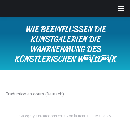
WIE BEEINFLUSSEN DIE
KUNSTGALERIEN DIE
WAHRNEHMUNG DES
KÜNSTLERISCHEN W[1D[K
Sie befinden sich hier:
Traduction en cours (Deutsch)…
Category:
Unkategorisiert
Von
laurent
13. Mai 2026