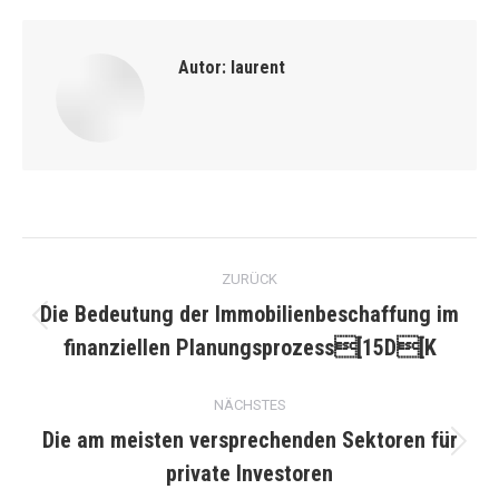
Autor:
laurent
Kommentarnavigation
ZURÜCK
Die Bedeutung der Immobilienbeschaffung im
Vorheriger
finanziellen Planungsprozess[15D[K
Beitrag:
NÄCHSTES
Die am meisten versprechenden Sektoren für
Nächster
private Investoren
Beitrag: