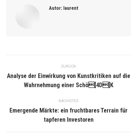
Autor:
laurent
Kommentarnavigation
ZURÜCK
Analyse der Einwirkung von Kunstkritiken auf die
Vorheriger
Wahrnehmung einer Schö[4D[K
Beitrag:
NÄCHSTES
Emergende Märkte: ein fruchtbares Terrain für
Nächster
tapferen Investoren
Beitrag: