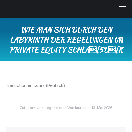
WIE MAN SICH DURCH DEN
LABYRINTH DER REGELUNGEN IM
PRIVATE EQUITY SCHLA[5D[K
Sie befinden sich hier:
Traduction en cours (Deutsch)…
Category:
Unkategorisiert
Von
laurent
13. Mai 2026