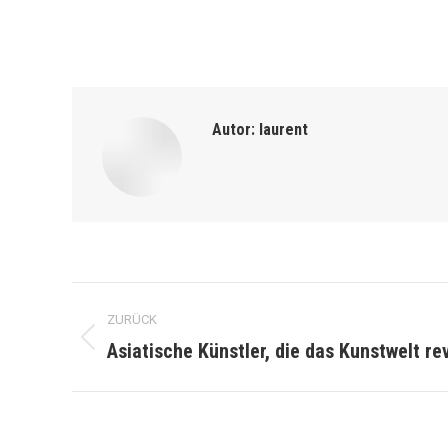
Autor:
laurent
Kommentarnavigation
ZURÜCK
Asiatische Künstler, die das Kunstwelt re
Vorheriger
Beitrag: