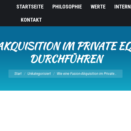
STARTSEITE
PHILOSOPHIE
WERTE
INTERN
KONTAKT
AKQUISITION IM PRIVATE E
DURCHFÜHREN
Sie befinden sich hier:
Start
Unkategorisiert
Wie eine Fusion-Akquisition im Private…