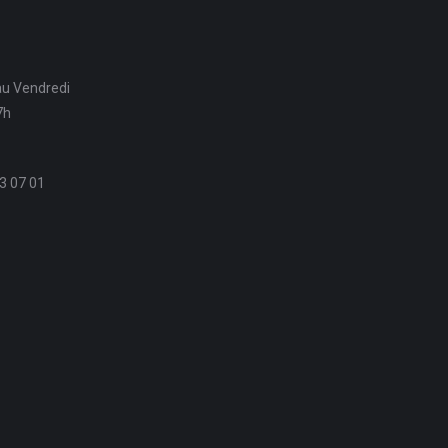
au Vendredi
7h
3 07 01