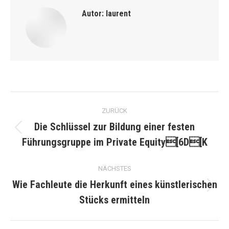
Autor:
laurent
Kommentarnavigation
ZURÜCK
Die Schlüssel zur Bildung einer festen
Vorheriger
Führungsgruppe im Private Equity[6D[K
Beitrag:
NÄCHSTES
Wie Fachleute die Herkunft eines künstlerischen
Nächster
Stücks ermitteln
Beitrag: