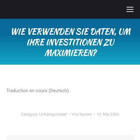
WIE VERWENDEN SIE DATEN, UM
IHRE INVESTITIONEN ZU
MAXIMIEREN?
Sie befinden sich hier:
Traduction en cours (Deutsch)…
Category:
Unkategorisiert
Von
laurent
13. Mai 2026