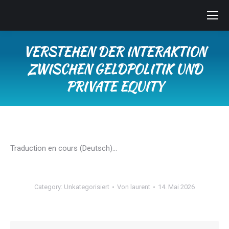
VERSTEHEN DER INTERAKTION
ZWISCHEN GELDPOLITIK UND
PRIVATE EQUITY
Sie befinden sich hier:
Traduction en cours (Deutsch)…
Category:
Unkategorisiert
Von
laurent
14. Mai 2026