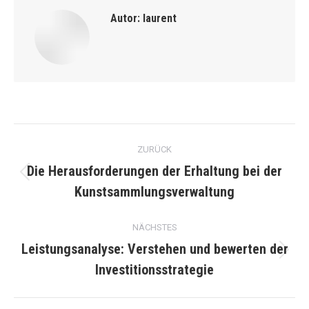
Autor:
laurent
Kommentarnavigation
ZURÜCK
Die Herausforderungen der Erhaltung bei der
Vorheriger
Kunstsammlungsverwaltung
Beitrag:
NÄCHSTES
Leistungsanalyse: Verstehen und bewerten der
Nächster
Investitionsstrategie
Beitrag: