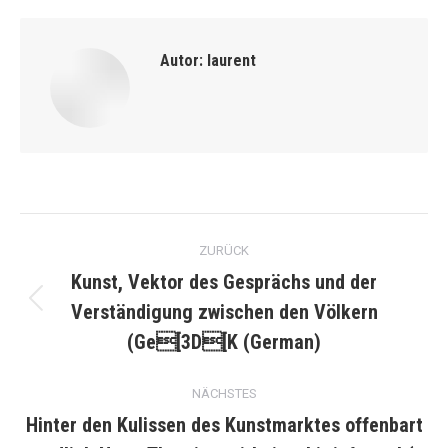
Autor:
laurent
Kommentarnavigation
ZURÜCK
Kunst, Vektor des Gesprächs und der
Verständigung zwischen den Völkern
Vorheriger
Beitrag:
(Ge[3D[K (German)
NÄCHSTES
Hinter den Kulissen des Kunstmarktes offenbart