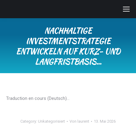
NACHHALTIGE
INVESTMENTSTRATEGIE
ENTWICKELN AUF KURZ- UND
LANGFRISTBASIS…
Sie befinden sich hier:
Traduction en cours (Deutsch)…
Category:
Unkategorisiert
Von
laurent
13. Mai 2026