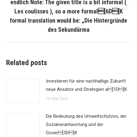
endlich Note: The given title is a bit informal (
Les coulisses ), so a more formal[6D[K
Nächster
Beitrag:
formal translation would be: „Die Hintergründe
des Sekundärma
Related posts
Investieren für eine nachhaltige Zukunft:
neue Ansätze und Strategien a[1D[K
14. Mai 2026
Die Bedeutung des Umweltschutzes, der
Sozialverantwortung und der
Gover[5D[K