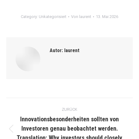
Category:
Unkategorisiert
Von
laurent
13. Mai 2026
Autor:
laurent
Kommentarnavigation
ZURÜCK
Innovationsbesonderheiten sollten von
Investoren genau beobachtet werden.
Vorheriger
Translation: Why investors should closely