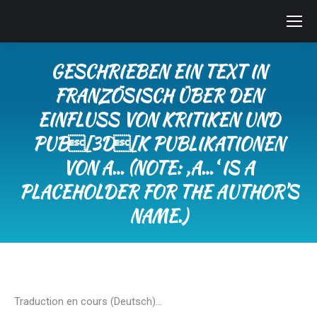
GESCHRIEBEN EIN TEXT IN
FRANZÖSISCH ÜBER DEN
EINFLUSS VON KRITIKEN UND
PUB[3D[K PUBLIKATIONEN
VON A… (NOTE: ‚A…‘ IS A
PLACEHOLDER FOR THE AUTHOR’S
NAME.)
Sie befinden sich hier:
Traduction en cours (Deutsch)…