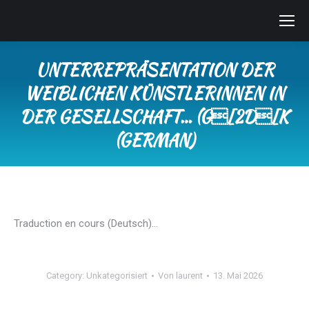
UNTERREPRÄSENTATION DER
WEIBLICHEN KÜNSTLERINNEN IN
DER GESELLSCHAFT… (G[2D[K
(GERMAN)
Sie befinden sich hier:
Traduction en cours (Deutsch)…
Category:
Unkategorisiert
Von
laurent
13. Mai 2026