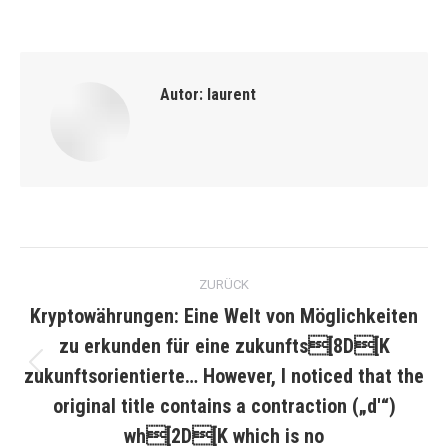
Autor:
laurent
Kommentarnavigation
ZURÜCK
Kryptowährungen: Eine Welt von Möglichkeiten
zu erkunden für eine zukunfts[8D[K
zukunftsorientierte… However, I noticed that the
Vorheriger
Beitrag:
original title contains a contraction („d'“)
wh[2D[K which is no