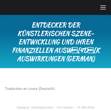
ENTDECKER DER
KÜNSTLERISCHEN SZENE-
ENTWICKLUNG UND IHREN
FINANZIELLEN AUSW[4D[K
AUSWIRKUNGEN (GERMAN)
Sie befinden sich hier:
Traduction en cours (Deutsch)…
Category:
Unkategorisiert
Von
laurent
13. Mai 2026