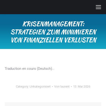
KRISENMANAGEMENT:
STRATEGIEN ZUM MINIMIEREN
VON FINANZIELLEN VERLUSTEN
Sie befinden sich hier:
Traduction en cours (Deutsch)…
Category:
Unkategorisiert
Von
laurent
13. Mai 2026