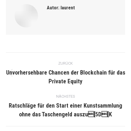
Autor:
laurent
Kommentarnavigation
ZURÜCK
Unvorhersehbare Chancen der Blockchain für das
Vorheriger
Private Equity
Beitrag:
NÄCHSTES
Ratschläge für den Start einer Kunstsammlung
Nächster
ohne das Taschengeld auszu[5D[K
Beitrag: