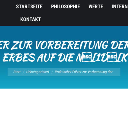
STARTSEITE
PHILOSOPHIE
WERTE
INTERN
KONTAKT
ER ZUR VORBEREITUNG DE
ERBES AUF DIE N[1D[K
Sie befinden sich hier:
Start
Unkategorisiert
Praktischer Führer zur Vorbereitung der…