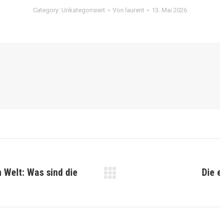
Category:
Unkategorisiert
Von
laurent
13. Mai 2026
 Welt: Was sind die
Die 
Nächster
Beitrag: