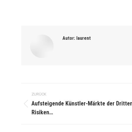
Autor:
laurent
Kommentarnavigation
ZURÜCK
Aufsteigende Künstler-Märkte der Dritten
Vorheriger
Risiken…
Beitrag: