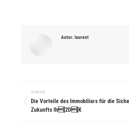
Autor:
laurent
Kommentarnavigation
ZURÜCK
Die Vorteile des Immobiliars für die Sich
Vorheriger
Zukunfts Ih[2D[K
Beitrag: