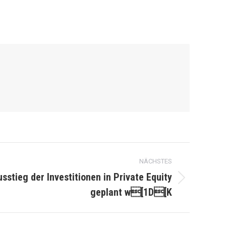
NÄCHSTES
sstieg der Investitionen in Private Equity
geplant w[1D[K