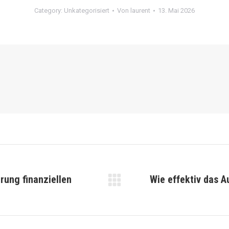
Category:
Unkategorisiert
Von
laurent
13. Mai 2026
erung finanziellen
Wie effektiv das Au
Nächster
Beitrag: