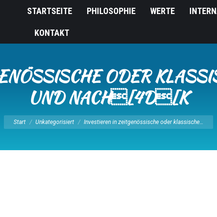
STARTSEITE
PHILOSOPHIE
WERTE
INTERN
KONTAKT
GENÖSSISCHE ODER KLASSI
UND NACH[4D[K
Sie befinden sich hier:
Start
Unkategorisiert
Investieren in zeitgenössische oder klassische…