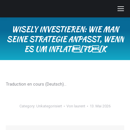
WISELY INVESTIEREN: WIE MAN
SEINE STRATEGIE ANPASST, WENN
ES UM INFLATI[7D[K
Sie befinden sich hier:
Traduction en cours (Deutsch)…
Category:
Unkategorisiert
Von
laurent
13. Mai 2026