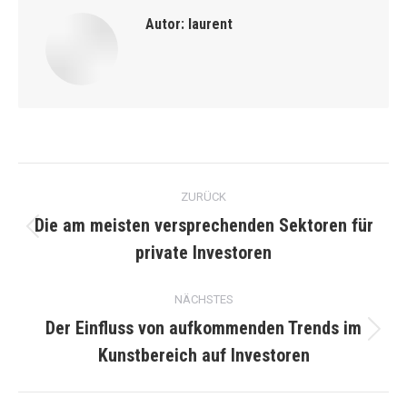
Autor:
laurent
Kommentarnavigation
ZURÜCK
Die am meisten versprechenden Sektoren für
Vorheriger
private Investoren
Beitrag:
NÄCHSTES
Der Einfluss von aufkommenden Trends im
Nächster
Kunstbereich auf Investoren
Beitrag: