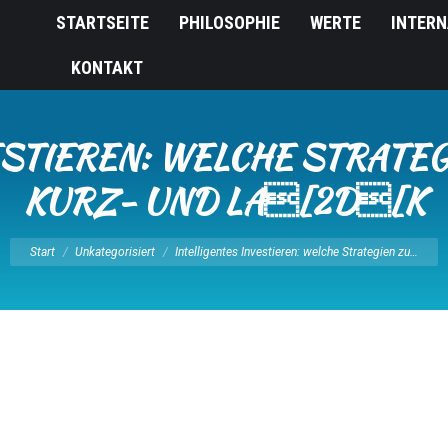
STARTSEITE
PHILOSOPHIE
WERTE
INTERN
KONTAKT
ESTIEREN: WELCHE STRATE
KURZ- UND LA[2D[K
Sie befinden sich hier:
Start
Unkategorisiert
Intelligentes Investieren: welche Strategien zu…