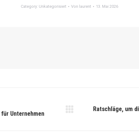
Category:
Unkategorisiert
Von
laurent
13. Mai 2026
Ratschläge, um di
r für Unternehmen
Nächster
Beitrag: