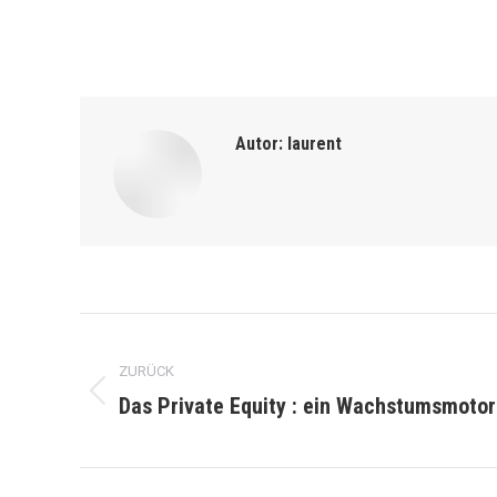
Autor:
laurent
Kommentarnavigation
ZURÜCK
Das Private Equity : ein Wachstumsmoto
Vorheriger
Beitrag: