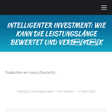
INTELLIGENTER INVESTMENT: WIE
KANN DIE LEISTUNGSLÄNGE
BEWERTET UND VERB[4D[K
Sie befinden sich hier:
Traduction en cours (Deutsch)…
Category:
Unkategorisiert
Von
laurent
13. Mai 2026