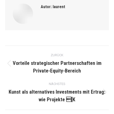
Autor:
laurent
Kommentarnavigation
ZURÜCK
Vorteile strategischer Partnerschaften im
Vorheriger
Private-Equity-Bereich
Beitrag:
NÄCHSTES
Kunst als alternatives Investments mit Ertrag:
Nächster
wie Projekte [K
Beitrag: