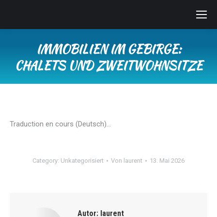
IMMOBILIEN IM GEBIRGE:
CHALETS UND ZWEITWOHNSITZE
Sie befinden sich hier:
Traduction en cours (Deutsch)…
Category:
Unkategorisiert
Von
laurent
13. Mai 2026
Autor:
laurent