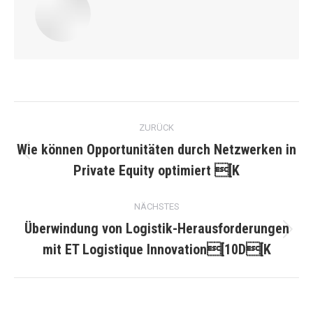
Kommentarnavigation
ZURÜCK
Wie können Opportunitäten durch Netzwerken in
Vorheriger
Private Equity optimiert [K
Beitrag:
NÄCHSTES
Überwindung von Logistik-Herausforderungen
Nächster
mit ET Logistique Innovation[10D[K
Beitrag: