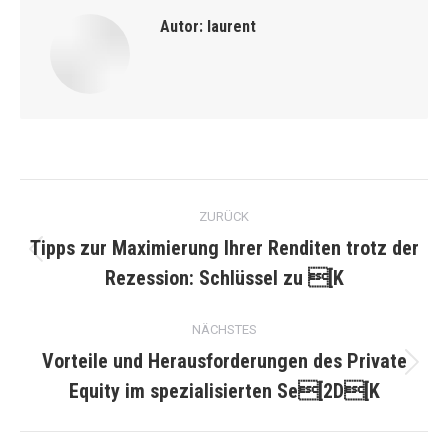
Autor:
laurent
Kommentarnavigation
ZURÜCK
Tipps zur Maximierung Ihrer Renditen trotz der
Vorheriger
Rezession: Schlüssel zu [K
Beitrag:
NÄCHSTES
Vorteile und Herausforderungen des Private
Nächster
Equity im spezialisierten Se[2D[K
Beitrag: