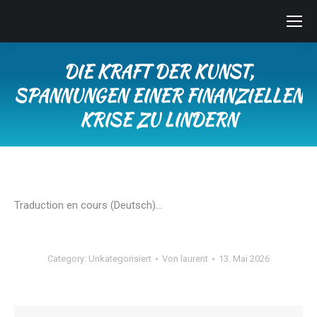
DIE KRAFT DER KUNST,
SPANNUNGEN EINER FINANZIELLEN
KRISE ZU LINDERN
Sie befinden sich hier:
Traduction en cours (Deutsch)…
Category:
Unkategorisiert
Von
laurent
13. Mai 2026