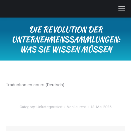
DIE REVOLUTION DER
UNTERNEHMENSSAMMLUNGEN:
WAS SIE WISSEN MÜSSEN
Sie befinden sich hier:
Traduction en cours (Deutsch)…
Category:
Unkategorisiert
Von
laurent
13. Mai 2026