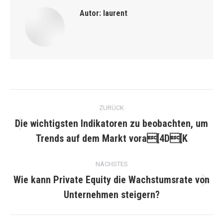
Autor:
laurent
Kommentarnavigation
ZURÜCK
Die wichtigsten Indikatoren zu beobachten, um
Vorheriger
Trends auf dem Markt vora[4D[K
Beitrag:
NÄCHSTES
Wie kann Private Equity die Wachstumsrate von
Nächster
Unternehmen steigern?
Beitrag: