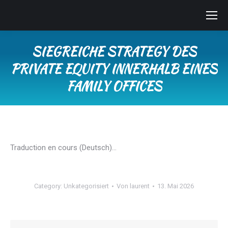
SIEGREICHE STRATEGY DES
PRIVATE EQUITY INNERHALB EINES
FAMILY OFFICES
Sie befinden sich hier:
Traduction en cours (Deutsch)…
Category:
Unkategorisiert
Von
laurent
13. Mai 2026