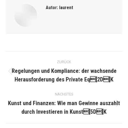
Autor:
laurent
Kommentarnavigation
ZURÜCK
Regelungen und Kompliance: der wachsende
Vorheriger
Herausforderung des Private Eq[2D[K
Beitrag:
NÄCHSTES
Kunst und Finanzen: Wie man Gewinne auszahlt
Nächster
durch Investieren in Kunst[5D[K
Beitrag: