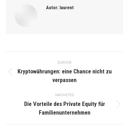
Autor:
laurent
Kommentarnavigation
ZURÜCK
Kryptowährungen: eine Chance nicht zu
Vorheriger
verpassen
Beitrag:
NÄCHSTES
Die Vorteile des Private Equity für
Nächster
Familienunternehmen
Beitrag: