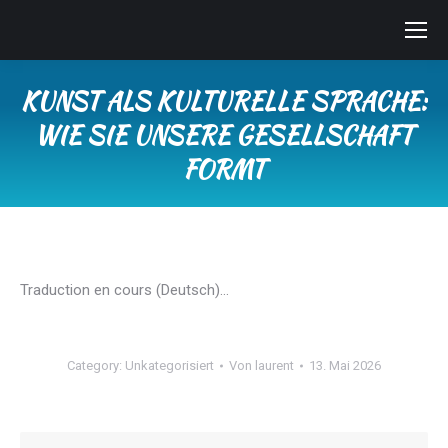
KUNST ALS KULTURELLE SPRACHE:
WIE SIE UNSERE GESELLSCHAFT
FORMT
Sie befinden sich hier:
Traduction en cours (Deutsch)…
Category:
Unkategorisiert
Von
laurent
13. Mai 2026