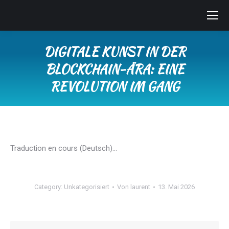
DIGITALE KUNST IN DER
BLOCKCHAIN-ÄRA: EINE
REVOLUTION IM GANG
Sie befinden sich hier:
Traduction en cours (Deutsch)…
Category:
Unkategorisiert
Von
laurent
13. Mai 2026