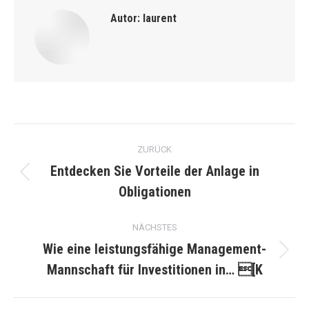
Autor:
laurent
Kommentarnavigation
ZURÜCK
Entdecken Sie Vorteile der Anlage in
Vorheriger
Obligationen
Beitrag:
NÄCHSTES
Wie eine leistungsfähige Management-
Nächster
Mannschaft für Investitionen in… [K
Beitrag: