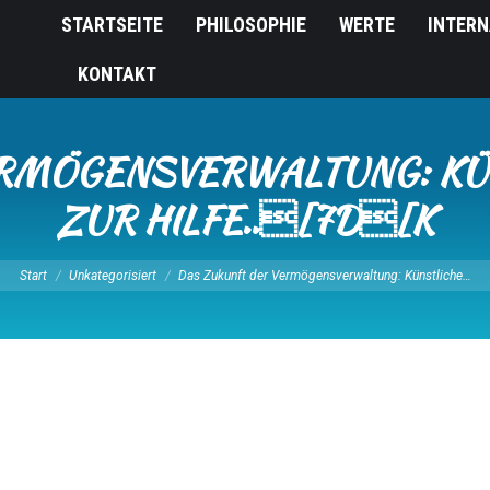
STARTSEITE
PHILOSOPHIE
WERTE
INTERN
KONTAKT
RMÖGENSVERWALTUNG: KÜN
ZUR HILFE..[7D[K
Sie befinden sich hier:
Start
Unkategorisiert
Das Zukunft der Vermögensverwaltung: Künstliche…