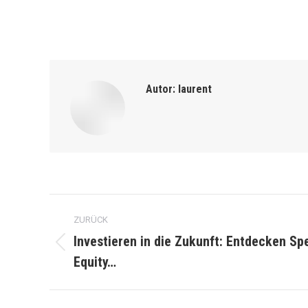
Autor:
laurent
Kommentarnavigation
ZURÜCK
Investieren in die Zukunft: Entdecken Sp
Vorheriger
Equity…
Beitrag: