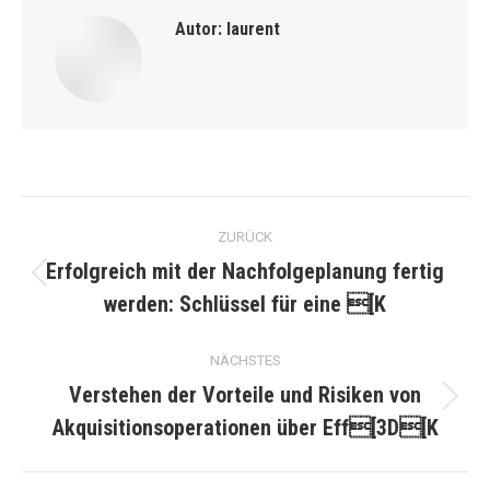
Autor:
laurent
Kommentarnavigation
ZURÜCK
Erfolgreich mit der Nachfolgeplanung fertig
Vorheriger
werden: Schlüssel für eine [K
Beitrag:
NÄCHSTES
Verstehen der Vorteile und Risiken von
Nächster
Akquisitionsoperationen über Eff[3D[K
Beitrag: