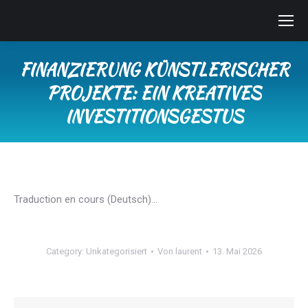
FINANZIERUNG KÜNSTLERISCHER
PROJEKTE: EIN KREATIVES
INVESTITIONSGESTUS
Sie befinden sich hier:
Traduction en cours (Deutsch)…
Category:
Unkategorisiert
Von
laurent
13. Mai 2026