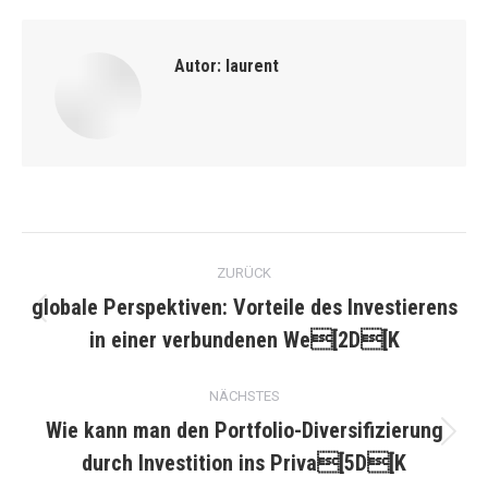
Autor:
laurent
Kommentarnavigation
ZURÜCK
globale Perspektiven: Vorteile des Investierens
Vorheriger
in einer verbundenen We[2D[K
Beitrag:
NÄCHSTES
Wie kann man den Portfolio-Diversifizierung
Nächster
durch Investition ins Priva[5D[K
Beitrag: