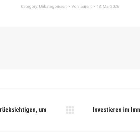
Category:
Unkategorisiert
Von
laurent
13. Mai 2026
erücksichtigen, um
Investieren im Imm
Nächster
Beitrag: