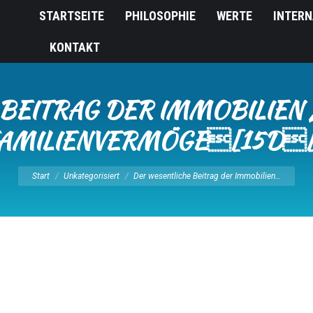
STARTSEITE
PHILOSOPHIE
WERTE
INTERN
KONTAKT
BEITRAG DER IMMOBILIEN
AMILIENVERMÖGE[15D
Sie befinden sich hier:
Start
Unkategorisiert
Der wesentliche Beitrag der Immobilien…