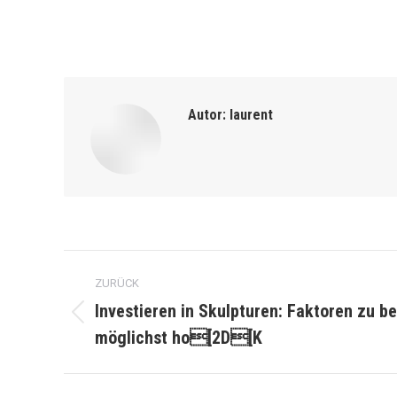
Autor:
laurent
Kommentarnavigation
ZURÜCK
Investieren in Skulpturen: Faktoren zu b
Vorheriger
möglichst ho[2D[K
Beitrag: