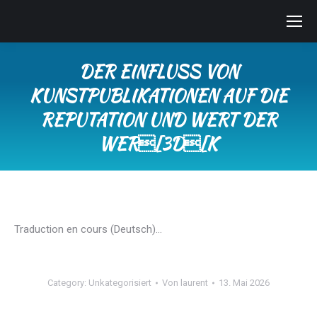
DER EINFLUSS VON
KUNSTPUBLIKATIONEN AUF DIE
REPUTATION UND WERT DER
WER[3D[K
Sie befinden sich hier:
Traduction en cours (Deutsch)…
Category:
Unkategorisiert
Von
laurent
13. Mai 2026