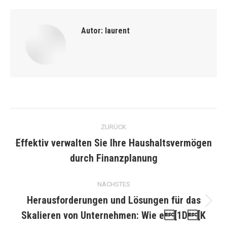
Autor:
laurent
Kommentarnavigation
ZURÜCK
Effektiv verwalten Sie Ihre Haushaltsvermögen
Vorheriger
durch Finanzplanung
Beitrag:
NÄCHSTES
Herausforderungen und Lösungen für das
Nächster
Skalieren von Unternehmen: Wie e[1D[K
Beitrag: