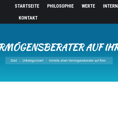
STARTSEITE
PHILOSOPHIE
WERTE
INTERN
KONTAKT
VERMÖGENSBERATER AUF IHR
Sie befinden sich hier:
Start
Unkategorisiert
Vorteile, einen Vermögensberater auf Ihrer…