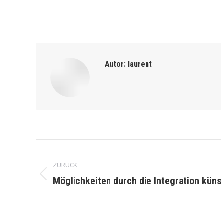
Autor:
laurent
Kommentarnavigation
ZURÜCK
Möglichkeiten durch die Integration künst
Vorheriger
Beitrag: