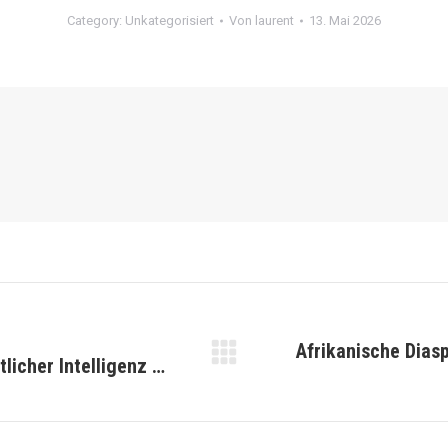
Category:
Unkategorisiert
Von
laurent
13. Mai 2026
Afrikanische Dias
licher Intelligenz …
Nächster
Beitrag: