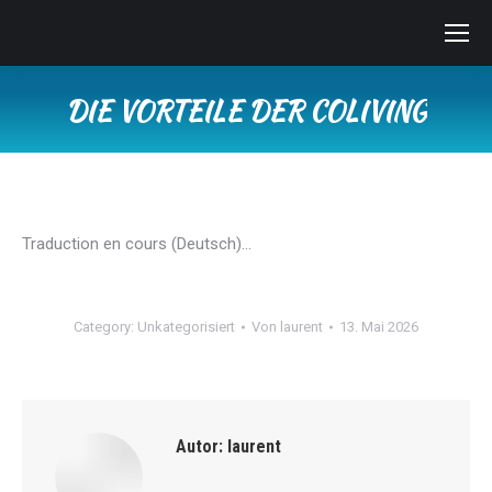
DIE VORTEILE DER COLIVING
Sie befinden sich hier:
Traduction en cours (Deutsch)…
Category:
Unkategorisiert
Von
laurent
13. Mai 2026
Autor:
laurent