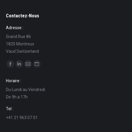
Contactez-Nous
Adresse :
Grand Rue 86
1820 Montreux
Vaud Switzerland
Finden Sie uns auf:
Facebook
Linkedin
E-
Website
page
page
Mail
page
Horaire :
opens
opens
page
opens
Du Lundi au Vendredi
in
in
opens
in
De 9h a 17h
new
new
in
new
window
window
new
window
Tel :
window
+41 21 963 07 01