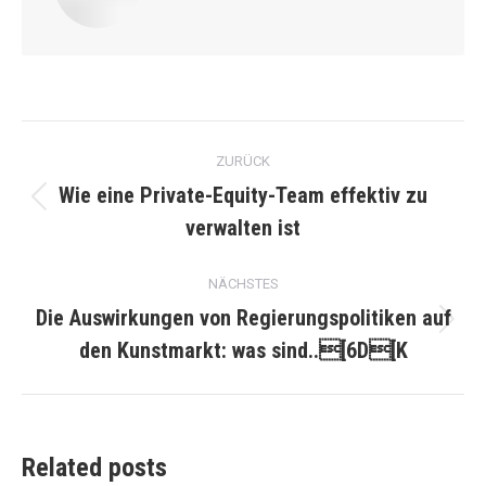
Kommentarnavigation
ZURÜCK
Wie eine Private-Equity-Team effektiv zu
Vorheriger
verwalten ist
Beitrag:
NÄCHSTES
Die Auswirkungen von Regierungspolitiken auf
Nächster
den Kunstmarkt: was sind..[6D[K
Beitrag:
Related posts