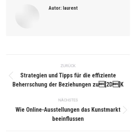
Autor:
laurent
Kommentarnavigation
ZURÜCK
Strategien und Tipps für die effiziente
Vorheriger
Beherrschung der Beziehungen zu[2D[K
Beitrag:
NÄCHSTES
Wie Online-Ausstellungen das Kunstmarkt
Nächster
beeinflussen
Beitrag: