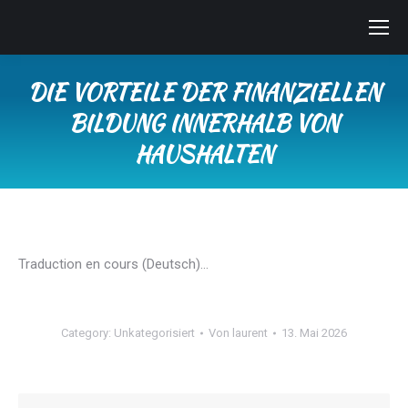
DIE VORTEILE DER FINANZIELLEN
BILDUNG INNERHALB VON
HAUSHALTEN
Sie befinden sich hier:
Traduction en cours (Deutsch)…
Category:
Unkategorisiert
Von
laurent
13. Mai 2026