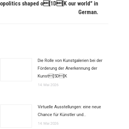
opolitics shaped o[1D[K our world“ in
German.
Die Rolle von Kunstgalerien bei der
Förderung der Anerkennung der
Kunst[5D[K
14. Mai 2026
Virtuelle Ausstellungen: eine neue
Chance für Künstler und…
14. Mai 2026