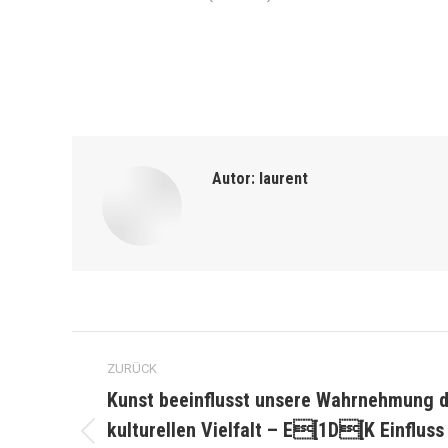
Autor:
laurent
Kommentarnavigation
ZURÜCK
Kunst beeinflusst unsere Wahrnehmung d
kulturellen Vielfalt – E[1D[K Einfluss
Vorheriger