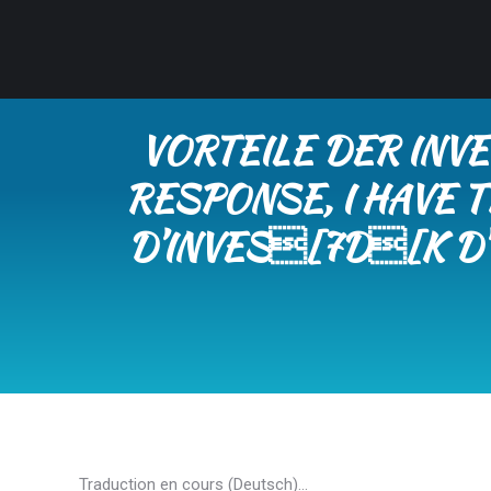
VORTEILE DER INVE
RESPONSE, I HAVE 
D’INVES[7D[K D’
Traduction en cours (Deutsch)…