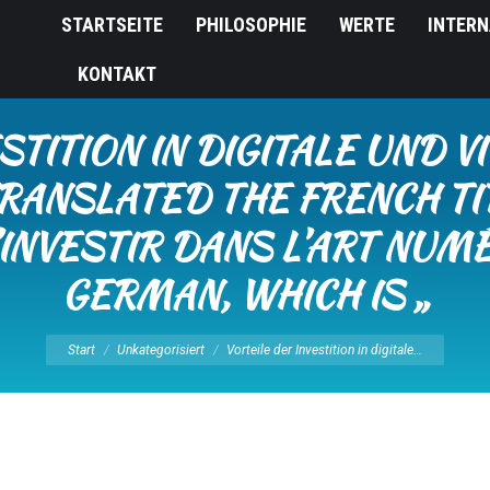
STARTSEITE
PHILOSOPHIE
WERTE
INTERN
KONTAKT
STITION IN DIGITALE UND V
TRANSLATED THE FRENCH TI
INVESTIR DANS L’ART NUMÉ
GERMAN, WHICH IS „
Sie befinden sich hier:
Start
Unkategorisiert
Vorteile der Investition in digitale…