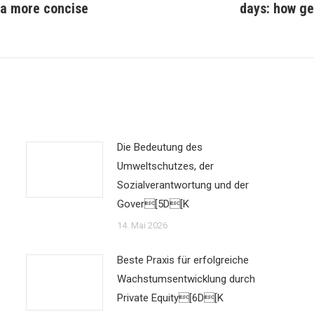
, a more concise
days: how ge
Beitrag:
Die Bedeutung des
Umweltschutzes, der
Sozialverantwortung und der
Gover[5D[K
14. Mai 2026
Beste Praxis für erfolgreiche
Wachstumsentwicklung durch
Private Equity[6D[K