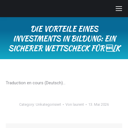
DIE VORTEILE EINES
INVESTMENTS IN BILDUNG: EIN
SICHERER WETTSCHECK FÜR [K
Sie befinden sich hier:
Traduction en cours (Deutsch)…
Category:
Unkategorisiert
Von
laurent
13. Mai 2026