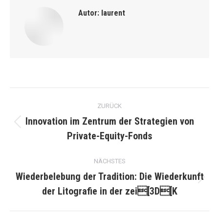
Autor:
laurent
Kommentarnavigation
ZURÜCK
Innovation im Zentrum der Strategien von
Vorheriger
Private-Equity-Fonds
Beitrag:
NÄCHSTES
Wiederbelebung der Tradition: Die Wiederkunft
Nächster
der Litografie in der zei[3D[K
Beitrag: