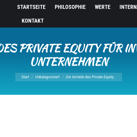
STARTSEITE
PHILOSOPHIE
WERTE
INTERN
KONTAKT
DES PRIVATE EQUITY FÜR 
UNTERNEHMEN
Sie befinden sich hier:
Start
Unkategorisiert
Die Vorteile des Private Equity…