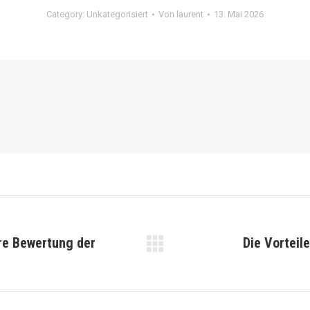
Category:
Unkategorisiert
Von
laurent
13. Mai 2026
ere Bewertung der
Die Vorteile
Nächster
Beitrag: