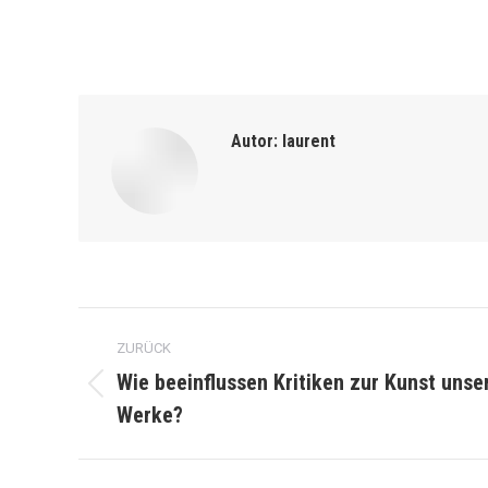
Autor:
laurent
Kommentarnavigation
ZURÜCK
Wie beeinflussen Kritiken zur Kunst uns
Vorheriger
Werke?
Beitrag: